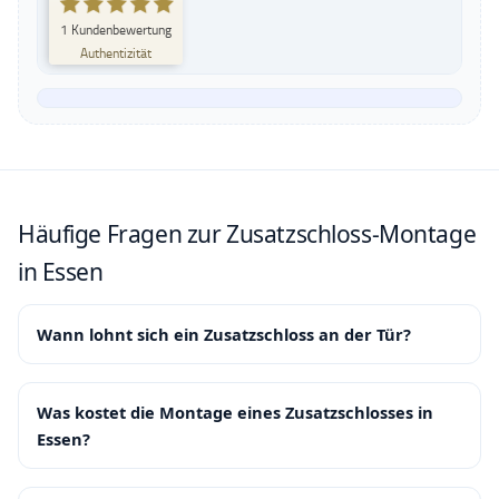
SEHR GUT
1
Kundenbewertung
%
100
Authentizität
Empfehlungen auf
ProvenExpert.com
5,00
/
5,00
1
Bewertung auf ProvenExpert.com
Erfahren Sie mehr über dieses Bewertungssiegel
Häufige Fragen zur Zusatzschloss-Montage
Profil ansehen
06.11.2025
in Essen
Wann lohnt sich ein Zusatzschloss an der Tür?
Was kostet die Montage eines Zusatzschlosses in
Essen?